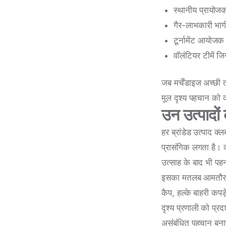
स्थानीय प्रायोजको
गैर-लाभकारी भागीदा
टूर्नामेंट आयोज
वॉलंटियर टीमें ज
जब मर्चेंडाइज अच्छी
मूल दृश्य पहचान क
उन उत्पादों 
हर ब्रांडेड उत्पाद क
प्रासंगिक लगता है। क
उत्साह के बाद भी पहनत
इसका मतलब आमतौर पर उ
कैप, हल्के बाहरी कपड
दृश्य प्रणाली को प्र
असंबंधित पहचान बन