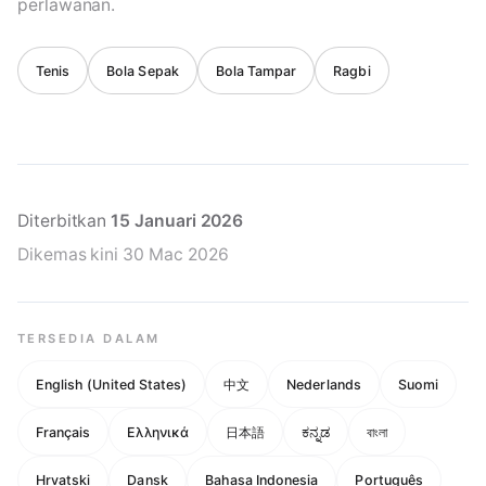
perlawanan.
Tenis
Bola Sepak
Bola Tampar
Ragbi
Diterbitkan
15 Januari 2026
Dikemas kini
30 Mac 2026
TERSEDIA DALAM
English (United States)
中文
Nederlands
Suomi
Français
Ελληνικά
日本語
ಕನ್ನಡ
বাংলা
Hrvatski
Dansk
Bahasa Indonesia
Português