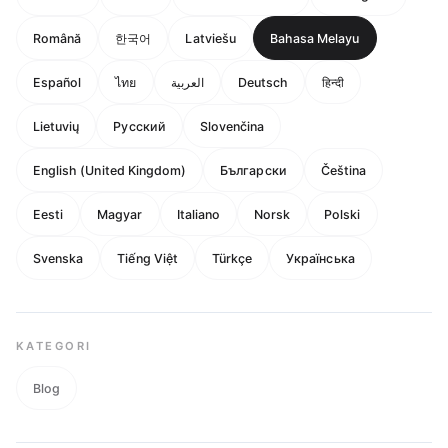
Română
한국어
Latviešu
Bahasa Melayu
Español
ไทย
العربية
Deutsch
हिन्दी
Lietuvių
Русский
Slovenčina
English (United Kingdom)
Български
Čeština
Eesti
Magyar
Italiano
Norsk
Polski
Svenska
Tiếng Việt
Türkçe
Українська
KATEGORI
Blog