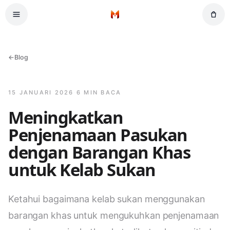
Lompat ke kandungan utama
Halaman Utama
←
Blog
15 JANUARI 2026
·
6 MIN BACA
Meningkatkan
Penjenamaan Pasukan
dengan Barangan Khas
untuk Kelab Sukan
Ketahui bagaimana kelab sukan menggunakan
barangan khas untuk mengukuhkan penjenamaan