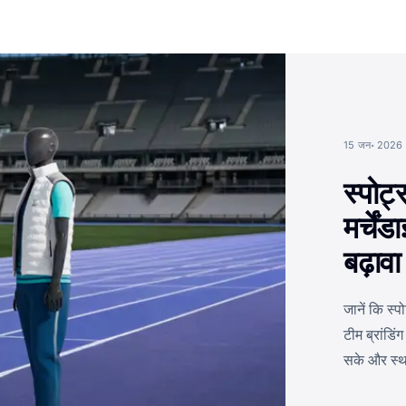
15 जन॰ 2026
स्पोर्
मर्चें
बढ़ावा
जानें कि स्प
टीम ब्रांडि
सके और स्था