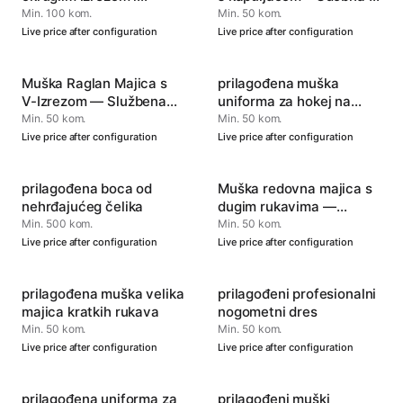
manžetama —
izdržljiva
Min. 100 kom.
Min. 50 kom.
Prilagodljiva sportska
Live price after configuration
Live price after configuration
odjeća
Muška Raglan Majica s
prilagođena muška
V-Izrezom — Službena
uniforma za hokej na
Sportska Odjeća
ledu
Min. 50 kom.
Min. 50 kom.
Live price after configuration
Live price after configuration
prilagođena boca od
Muška redovna majica s
nehrđajućeg čelika
dugim rukavima —
Izdržljiva i mekana za
Min. 500 kom.
Min. 50 kom.
svakodnevnu udobnost
Live price after configuration
Live price after configuration
prilagođena muška velika
prilagođeni profesionalni
majica kratkih rukava
nogometni dres
Min. 50 kom.
Min. 50 kom.
Live price after configuration
Live price after configuration
prilagođena uniforma za
prilagođeni muški