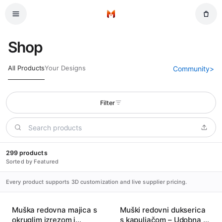
Preskoči na glavni sadržaj
Početna
Shop
All Products
Your Designs
Community
>
Filter
299 products
Sorted by Featured
Every product supports 3D customization and live supplier pricing.
Muška redovna majica s
Muški redovni dukserica
okruglim izrezom i
s kapuljačom – Udobna i