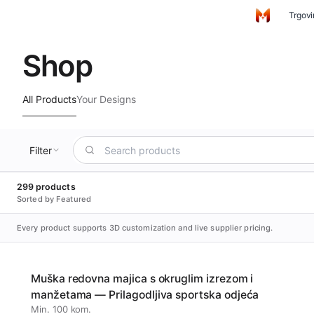
Preskoči na glavni sadržaj
Trgov
Početna
Shop
All Products
Your Designs
Filter
299 products
Sorted by Featured
Every product supports 3D customization and live supplier pricing.
Muška redovna majica s okruglim izrezom i
manžetama — Prilagodljiva sportska odjeća
Min. 100 kom.