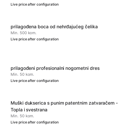
Live price after configuration
prilagođena boca od nehrđajućeg čelika
Min. 500 kom.
Live price after configuration
prilagođeni profesionalni nogometni dres
Min. 50 kom.
Live price after configuration
Muški dukserica s punim patentnim zatvaračem -
Topla i svestrana
Min. 50 kom.
Live price after configuration