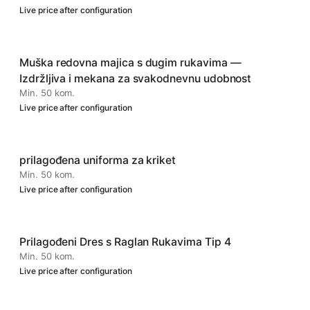
Live price after configuration
Muška redovna majica s dugim rukavima —
Izdržljiva i mekana za svakodnevnu udobnost
Min. 50 kom.
Live price after configuration
prilagođena uniforma za kriket
Min. 50 kom.
Live price after configuration
Prilagođeni Dres s Raglan Rukavima Tip 4
Min. 50 kom.
Live price after configuration