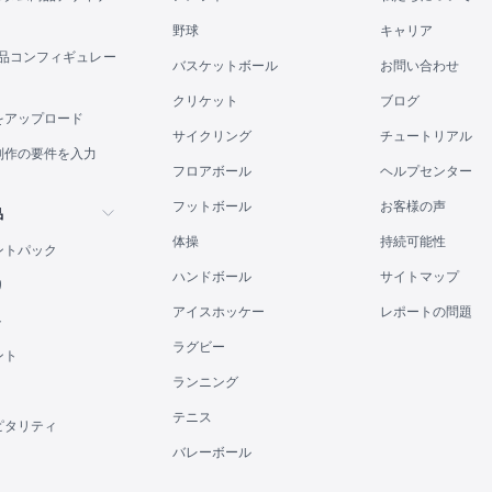
野球
キャリア
商品コンフィギュレー
バスケットボール
お問い合わせ
クリケット
ブログ
をアップロード
サイクリング
チュートリアル
制作の要件を入力
フロアボール
ヘルプセンター
フットボール
お客様の声
品
体操
持続可能性
ントパック
ハンドボール
サイトマップ
り
アイスホッケー
レポートの問題
ト
ラグビー
ント
ランニング
テニス
ピタリティ
バレーボール