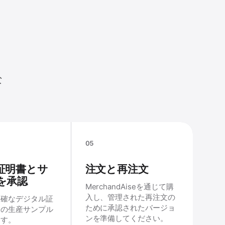
た
な
05
証明書とサ
注文と再注文
を承認
MerchandAiseを通じて購
入し、管理された再注文の
正確なデジタル証
ために承認されたバージョ
際の生産サンプル
ンを準備してください。
ます。