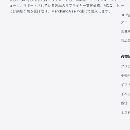
ューし、サポートされている製品のサプライヤー支援価格、MOQ、お
ー
よび納期予想を受け取り、MerchandAise を通じて購入します。
3D
ター
画像
商品
必需
プリ
小売
ギフ
イベ
職場
ホス