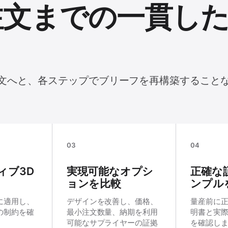
注文までの一貫し
文へと、各ステップでブリーフを再構築すること
03
04
ィブ3D
実現可能なオプシ
正確な
ョンを比較
ンプル
に適用し、
デザインを改善し、価格、
量産前に
の制約を確
最小注文数量、納期を利用
明書と実
可能なサプライヤーの証拠
を確認し