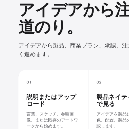
アイデアから
道のり。
アイデアから製品、商業プラン、承認、注
く進めます。
01
02
説明またはアップ
製品ネイテ
ロード
で見る
言葉、スケッチ、参照画
アイデアを製品
像、または既存のアートワ
色、配置、製品
ークから始めます。
認します。