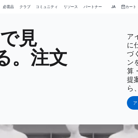
必需品
クラブ
コミュニティ
リソース
パートナー
JA
カート
Dで見
ア
に
る。注文
づ
ン
算
提
ら、
ア