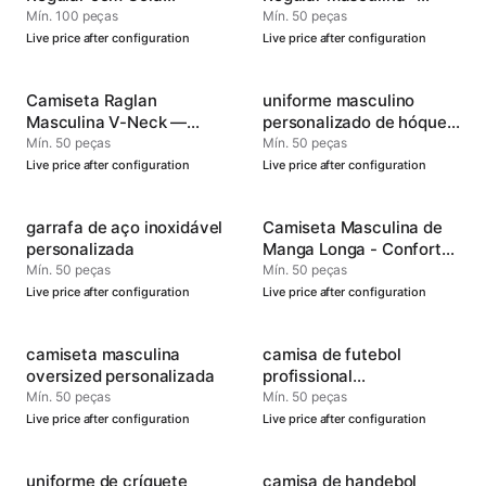
Redonda —
Confortável e Versátil
Mín. 100 peças
Mín. 50 peças
Personalizável
Live price after configuration
Live price after configuration
Camiseta Raglan
uniforme masculino
Masculina V-Neck —
personalizado de hóquei
Roupas de Performance
no gelo
Mín. 50 peças
Mín. 50 peças
Oficial
Live price after configuration
Live price after configuration
garrafa de aço inoxidável
Camiseta Masculina de
personalizada
Manga Longa - Conforto
Durável e Macio
Mín. 50 peças
Mín. 50 peças
Live price after configuration
Live price after configuration
camiseta masculina
camisa de futebol
oversized personalizada
profissional
personalizada
Mín. 50 peças
Mín. 50 peças
Live price after configuration
Live price after configuration
uniforme de críquete
camisa de handebol