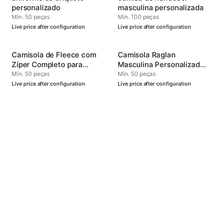
personalizado
masculina personalizada
Mín. 50 peças
Mín. 100 peças
Live price after configuration
Live price after configuration
Camisola de Fleece com
Camisola Raglan
Zíper Completo para
Masculina Personalizada
Homens
Tipo 4
Mín. 50 peças
Mín. 50 peças
Live price after configuration
Live price after configuration