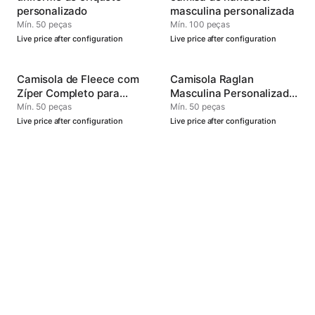
personalizado
masculina personalizada
Mín. 50 peças
Mín. 100 peças
Live price after configuration
Live price after configuration
Camisola de Fleece com
Camisola Raglan
Zíper Completo para
Masculina Personalizada
Homens
Tipo 4
Mín. 50 peças
Mín. 50 peças
Live price after configuration
Live price after configuration