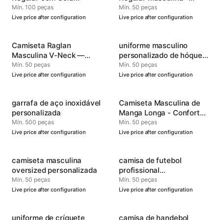
Redonda —
Confortável e Versátil
Mín. 100 peças
Mín. 50 peças
Personalizável
Live price after configuration
Live price after configuration
Camiseta Raglan
uniforme masculino
Masculina V-Neck —
personalizado de hóquei
Roupas de Performance
no gelo
Mín. 50 peças
Mín. 50 peças
Oficial
Live price after configuration
Live price after configuration
garrafa de aço inoxidável
Camiseta Masculina de
personalizada
Manga Longa - Conforto
Durável e Macio
Mín. 500 peças
Mín. 50 peças
Live price after configuration
Live price after configuration
camiseta masculina
camisa de futebol
oversized personalizada
profissional
personalizada
Mín. 50 peças
Mín. 50 peças
Live price after configuration
Live price after configuration
uniforme de críquete
camisa de handebol