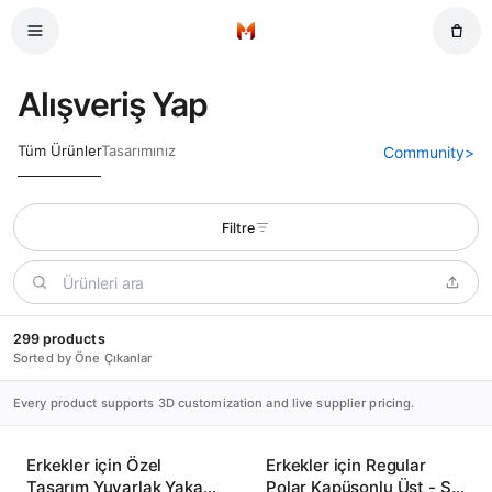
Ana içeriğe atla
Ana Sayfa
Alışveriş Yap
Tüm Ürünler
Tasarımınız
Community
>
Filtre
299 products
Sorted by Öne Çıkanlar
Every product supports 3D customization and live supplier pricing.
Erkekler için Özel
Erkekler için Regular
Tasarım Yuvarlak Yaka
Polar Kapüşonlu Üst - Şık