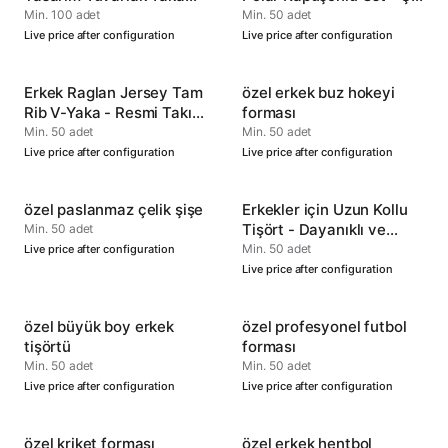
Tişört
ve Rahat
Min. 100 adet
Min. 50 adet
Live price after configuration
Live price after configuration
Erkek Raglan Jersey Tam
özel erkek buz hokeyi
Rib V-Yaka - Resmi Takım
forması
Performans Ürünü
Min. 50 adet
Min. 50 adet
Live price after configuration
Live price after configuration
özel paslanmaz çelik şişe
Erkekler için Uzun Kollu
Tişört - Dayanıklı ve
Min. 50 adet
Yumuşak
Min. 50 adet
Live price after configuration
Live price after configuration
özel büyük boy erkek
özel profesyonel futbol
tişörtü
forması
Min. 50 adet
Min. 50 adet
Live price after configuration
Live price after configuration
özel kriket forması
özel erkek hentbol