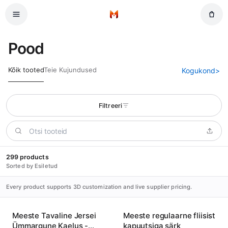
Jäta vahele peamine sisu
Kodu
Pood
Kõik tooted
Teie Kujundused
Kogukond
>
Filtreeri
299 products
Sorted by Esiletud
Every product supports 3D customization and live supplier pricing.
Meeste Tavaline Jersei
Meeste regulaarne fliisist
Ümmargune Kaelus -
kapuutsiga särk