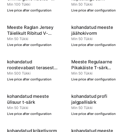
Kohandatav Spordiriietus
Min 100 Tükki
Min 50 Tükki
Live price after configuration
Live price after configuration
Meeste Raglan Jersey
kohandatud meeste
Täielikult Ribitud V-
jäähokivorm
kaelus
Min 50 Tükki
Min 50 Tükki
Live price after configuration
Live price after configuration
kohandatud
Meeste Regulaarne
roostevabast terasest
Pikakäiste T-särk
pudel
Ümmarguse Kaelusega
Min 500 Tükki
Min 50 Tükki
Live price after configuration
Live price after configuration
kohandatud meeste
kohandatud profi
ülisuur t-särk
jalgpallisärk
Min 50 Tükki
Min 50 Tükki
Live price after configuration
Live price after configuration
kohandatud kriketivorm
kohandatud meeste