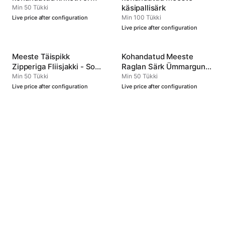
käsipallisärk
Min 50 Tükki
Min 100 Tükki
Live price after configuration
Live price after configuration
Meeste Täispikk
Kohandatud Meeste
Zipperiga Fliisjakki - Soe
Raglan Särk Ümmargune
ja Mitmekülgne
Kaelus Tüüp 4
Min 50 Tükki
Min 50 Tükki
Live price after configuration
Live price after configuration