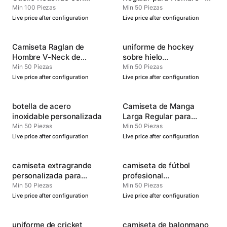
Puños para Hombre -
Cómoda y Versátil
Min 100 Piezas
Min 50 Piezas
Ropa Deportiva
Live price after configuration
Live price after configuration
Personalizable
Camiseta Raglan de
uniforme de hockey
Hombre V-Neck de
sobre hielo
Rendimiento Oficial
personalizado para
Min 50 Piezas
Min 50 Piezas
hombres
Live price after configuration
Live price after configuration
botella de acero
Camiseta de Manga
inoxidable personalizada
Larga Regular para
Hombre - Suave y
Min 50 Piezas
Min 50 Piezas
Duradera
Live price after configuration
Live price after configuration
camiseta extragrande
camiseta de fútbol
personalizada para
profesional
hombre
personalizada
Min 50 Piezas
Min 50 Piezas
Live price after configuration
Live price after configuration
uniforme de cricket
camiseta de balonmano