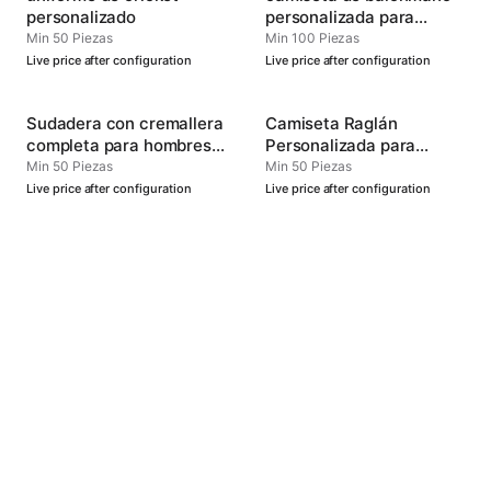
personalizado
personalizada para
hombres
Min 50 Piezas
Min 100 Piezas
Live price after configuration
Live price after configuration
Sudadera con cremallera
Camiseta Raglán
completa para hombres -
Personalizada para
Personalizada
Hombre - Uniforme
Min 50 Piezas
Min 50 Piezas
Oficial del Equipo
Live price after configuration
Live price after configuration