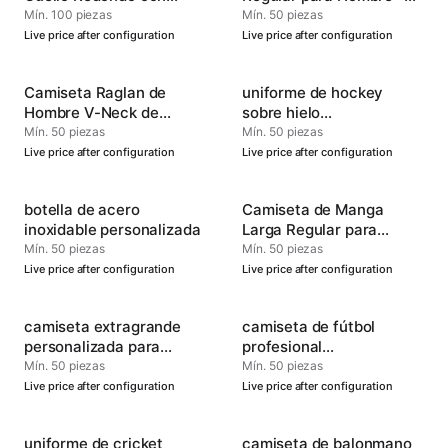
Puños para Hombre -
Cómoda y Versátil
Mín. 100 piezas
Mín. 50 piezas
Ropa Deportiva
Live price after configuration
Live price after configuration
Personalizable
Camiseta Raglan de
uniforme de hockey
Hombre V-Neck de
sobre hielo
Rendimiento Oficial
personalizado para
Mín. 50 piezas
Mín. 50 piezas
hombres
Live price after configuration
Live price after configuration
botella de acero
Camiseta de Manga
inoxidable personalizada
Larga Regular para
Hombre - Suave y
Mín. 50 piezas
Mín. 50 piezas
Duradera
Live price after configuration
Live price after configuration
camiseta extragrande
camiseta de fútbol
personalizada para
profesional
hombre
personalizada
Mín. 50 piezas
Mín. 50 piezas
Live price after configuration
Live price after configuration
uniforme de cricket
camiseta de balonmano