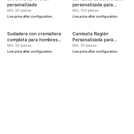
personalizado
personalizada para
hombres
Mín. 50 piezas
Mín. 100 piezas
Live price after configuration
Live price after configuration
Sudadera con cremallera
Camiseta Raglán
completa para hombres -
Personalizada para
Personalizada
Hombre - Uniforme
Mín. 50 piezas
Mín. 50 piezas
Oficial del Equipo
Live price after configuration
Live price after configuration