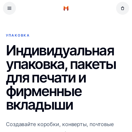
Перейти к основному содержимому
Retail
Главная
Gifts
Events
УПАКОВКА
Workplace
Индивидуальная
упаковка, пакеты
для печати и
фирменные
вкладыши
Создавайте коробки, конверты, почтовые