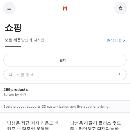
주 콘텐츠로 건너뛰기
홈
쇼핑
모든 제품
당신의 디자인
커뮤니티
>
필터
299 products
Sorted by 추천
Every product supports 3D customization and live supplier pricing.
남성용 정규 저지 라운드 넥
남성용 레귤러 플리스 후드
커프 — 맞춤형 운동복
티 - 편안하고 다재다능한