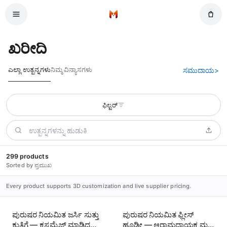
ಪ್ರಮುಖ ವಿಷಯಕ್ಕೆ ಹಾರಿಸಿ
ಮನೆ
ಖರೀದಿ
ಎಲ್ಲಾ ಉತ್ಪನ್ನಗಳು
ನಿಮ್ಮ ವಿನ್ಯಾಸಗಳು
ಸಮುದಾಯ
>
ಫಿಲ್ಟರ್
299 products
Sorted by ಪ್ರಮುಖ
Every product supports 3D customization and live supplier pricing.
ಪುರುಷರ ನಿಯಮಿತ ಜರ್ಸಿ ಸುತ್ತು
ಪುರುಷರ ನಿಯಮಿತ ಫ್ಲೀಸ್
ಕುತ್ತಿಗೆ — ಕಸ್ಟಮೈಜ್ ಮಾಡಿದ
ಹೂಡೀ — ಆರಾಮದಾಯಕ ಮತ್ತು