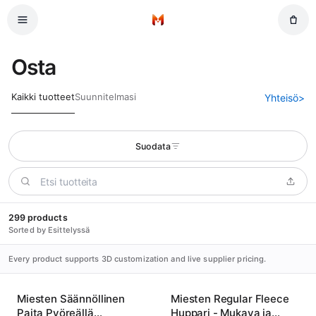
Siirry pääsisältöön
Etusivu
Osta
Kaikki tuotteet
Suunnitelmasi
Yhteisö
>
Suodata
299 products
Sorted by Esittelyssä
Every product supports 3D customization and live supplier pricing.
Miesten Säännöllinen
Miesten Regular Fleece
Paita Pyöreällä
Huppari - Mukava ja