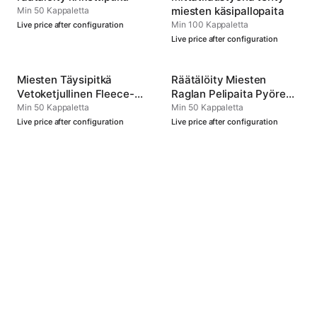
miesten käsipallopaita
Min 50 Kappaletta
Min 100 Kappaletta
Live price after configuration
Live price after configuration
Miesten Täysipitkä
Räätälöity Miesten
Vetoketjullinen Fleece-
Raglan Pelipaita Pyöreä
Huppari
Kaula Type 4
Min 50 Kappaletta
Min 50 Kappaletta
Live price after configuration
Live price after configuration