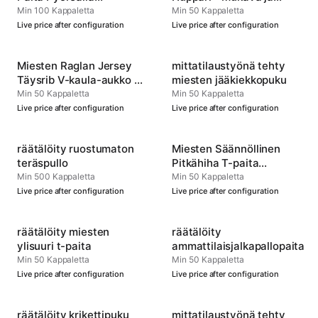
Kauluksella -
Kestävä
Min 100 Kappaletta
Min 50 Kappaletta
Mukautettava
Live price after configuration
Live price after configuration
Urheiluvaate
Miesten Raglan Jersey
mittatilaustyönä tehty
Täysrib V-kaula-aukko –
miesten jääkiekkopuku
Virallinen Joukkueen
Min 50 Kappaletta
Min 50 Kappaletta
Suoritusasu
Live price after configuration
Live price after configuration
räätälöity ruostumaton
Miesten Säännöllinen
teräspullo
Pitkähiha T-paita
Pyöreällä Kauluksella
Min 500 Kappaletta
Min 50 Kappaletta
Live price after configuration
Live price after configuration
räätälöity miesten
räätälöity
ylisuuri t-paita
ammattilaisjalkapallopaita
Min 50 Kappaletta
Min 50 Kappaletta
Live price after configuration
Live price after configuration
räätälöity krikettipuku
mittatilaustyönä tehty