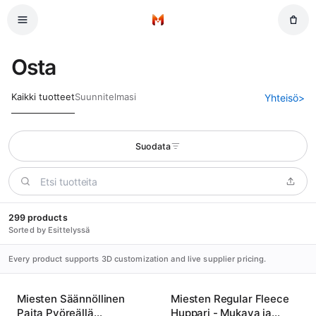
Siirry pääsisältöön
Etusivu
Osta
Kaikki tuotteet
Suunnitelmasi
Yhteisö
>
Suodata
299 products
Sorted by Esittelyssä
Every product supports 3D customization and live supplier pricing.
Miesten Säännöllinen
Miesten Regular Fleece
Paita Pyöreällä
Huppari - Mukava ja