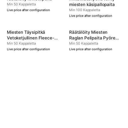
miesten käsipallopaita
Min 50 Kappaletta
Min 100 Kappaletta
Live price after configuration
Live price after configuration
Miesten Täysipitkä
Räätälöity Miesten
Vetoketjullinen Fleece-
Raglan Pelipaita Pyöreä
Huppari
Kaula Type 4
Min 50 Kappaletta
Min 50 Kappaletta
Live price after configuration
Live price after configuration