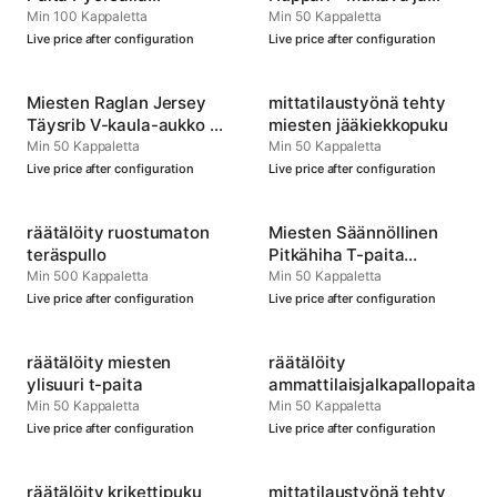
Kauluksella -
Kestävä
Min 100 Kappaletta
Min 50 Kappaletta
Mukautettava
Live price after configuration
Live price after configuration
Urheiluvaate
Miesten Raglan Jersey
mittatilaustyönä tehty
Täysrib V-kaula-aukko –
miesten jääkiekkopuku
Virallinen Joukkueen
Min 50 Kappaletta
Min 50 Kappaletta
Suoritusasu
Live price after configuration
Live price after configuration
räätälöity ruostumaton
Miesten Säännöllinen
teräspullo
Pitkähiha T-paita
Pyöreällä Kauluksella
Min 500 Kappaletta
Min 50 Kappaletta
Live price after configuration
Live price after configuration
räätälöity miesten
räätälöity
ylisuuri t-paita
ammattilaisjalkapallopaita
Min 50 Kappaletta
Min 50 Kappaletta
Live price after configuration
Live price after configuration
räätälöity krikettipuku
mittatilaustyönä tehty