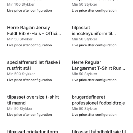
Manchetter – Tilpasseligt
Holdbar og Alsidig
Min 100 Stykker
Min 50 Stykker
Sportstøj
Live price after configuration
Live price after configuration
Herre Raglan Jersey
tilpasset
Fuldt Rib V-Hals – Officiel
ishockeyuniform til
Hold Performance
mænd
Min 50 Stykker
Min 50 Stykker
Beklædning
Live price after configuration
Live price after configuration
specialfremstillet flaske i
Herre Regular
rustfrit stål
Langærmet T-Shirt Rund
Hals — Holdbar, Blød Tee
Min 500 Stykker
Min 50 Stykker
til Hverdagskomfort
Live price after configuration
Live price after configuration
tilpasset oversize t-shirt
brugerdefineret
til mænd
professionel fodboldtrøje
Min 50 Stykker
Min 50 Stykker
Live price after configuration
Live price after configuration
tilpasset cricketuniform
tilpasset håndboldtrøje til