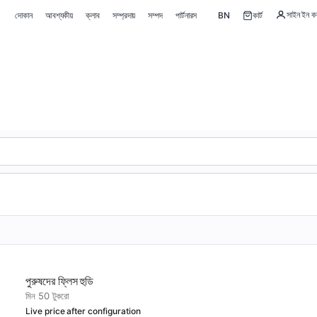
সাইন ইন ক
দোকান
আবশ্যকীয়
ক্লাব
সম্প্রদায়
সম্পদ
পার্টনারস
BN
কার্ট
ম
পুরুষদের ফ্লিস হুডি
মিন 50 টুকরো
Live price after configuration