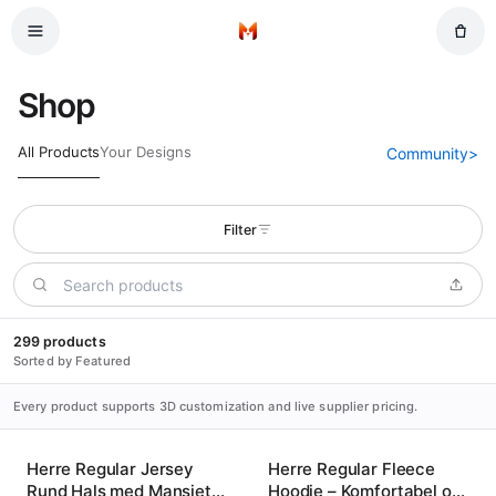
Hopp til hovedinnhold
Hjem
Shop
All Products
Your Designs
Community
>
Filter
299 products
Sorted by Featured
Every product supports 3D customization and live supplier pricing.
Herre Regular Jersey
Herre Regular Fleece
Rund Hals med Mansjett
Hoodie – Komfortabel og