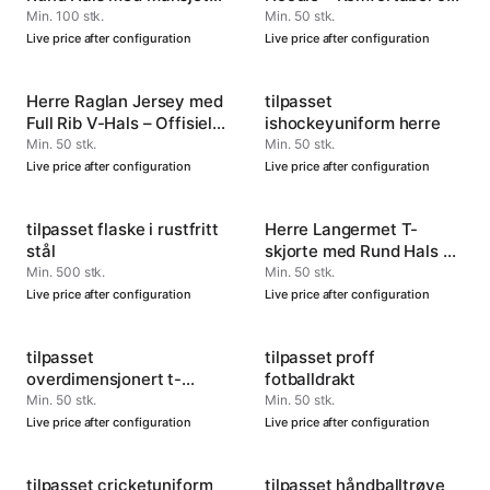
– Tilpassbar
Allsidig
Min. 100 stk.
Min. 50 stk.
Idrettsbekledning
Live price after configuration
Live price after configuration
Herre Raglan Jersey med
tilpasset
Full Rib V-Hals – Offisiell
ishockeyuniform herre
Team Performance
Min. 50 stk.
Min. 50 stk.
Bekledning
Live price after configuration
Live price after configuration
tilpasset flaske i rustfritt
Herre Langermet T-
stål
skjorte med Rund Hals —
Holdbar og Myk for
Min. 500 stk.
Min. 50 stk.
Hverdagskomfort
Live price after configuration
Live price after configuration
tilpasset
tilpasset proff
overdimensjonert t-
fotballdrakt
skjorte for menn
Min. 50 stk.
Min. 50 stk.
Live price after configuration
Live price after configuration
tilpasset cricketuniform
tilpasset håndballtrøye