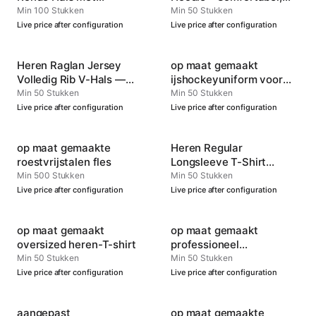
Manchetten —
Duurzaam en Veelzijdig
Min 100 Stukken
Min 50 Stukken
Aanpasbare Sportkleding
Live price after configuration
Live price after configuration
Heren Raglan Jersey
op maat gemaakt
Volledig Rib V-Hals —
ijshockeyuniform voor
Officiële Team
heren
Min 50 Stukken
Min 50 Stukken
Performance Wear
Live price after configuration
Live price after configuration
op maat gemaakte
Heren Regular
roestvrijstalen fles
Longsleeve T-Shirt
Ronde Hals — Duurzaam
Min 500 Stukken
Min 50 Stukken
en Zacht
Live price after configuration
Live price after configuration
op maat gemaakt
op maat gemaakt
oversized heren-T-shirt
professioneel
voetbalshirt
Min 50 Stukken
Min 50 Stukken
Live price after configuration
Live price after configuration
aangepast
op maat gemaakte