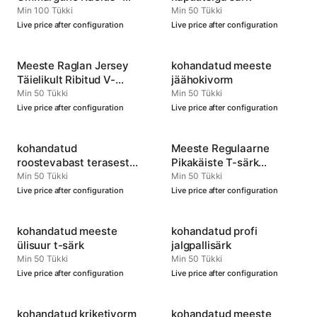
Kohandatav Spordiriietus
Min 100 Tükki
Min 50 Tükki
Live price after configuration
Live price after configuration
Meeste Raglan Jersey
kohandatud meeste
Täielikult Ribitud V-
jäähokivorm
kaelus
Min 50 Tükki
Min 50 Tükki
Live price after configuration
Live price after configuration
kohandatud
Meeste Regulaarne
roostevabast terasest
Pikakäiste T-särk
pudel
Ümmarguse Kaelusega
Min 50 Tükki
Min 50 Tükki
Live price after configuration
Live price after configuration
kohandatud meeste
kohandatud profi
ülisuur t-särk
jalgpallisärk
Min 50 Tükki
Min 50 Tükki
Live price after configuration
Live price after configuration
kohandatud kriketivorm
kohandatud meeste