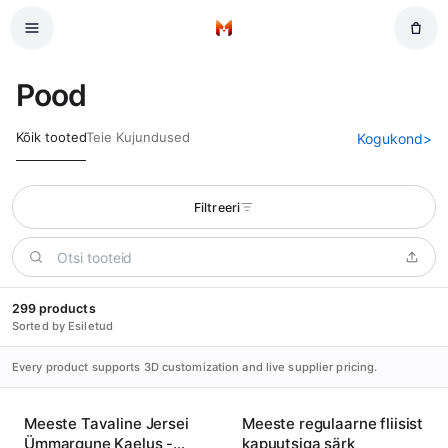
Jäta vahele peamine sisu
Kodu
Pood
Kõik tooted
Teie Kujundused
Kogukond
>
Filtreeri
299 products
Sorted by Esiletud
Every product supports 3D customization and live supplier pricing.
Meeste Tavaline Jersei
Meeste regulaarne fliisist
Ümmargune Kaelus -
kapuutsiga särk