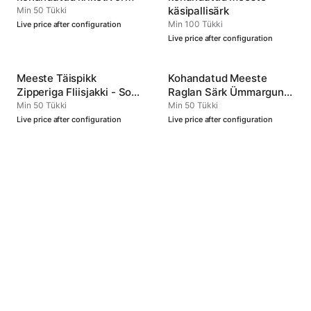
käsipallisärk
Min 50 Tükki
Min 100 Tükki
Live price after configuration
Live price after configuration
Meeste Täispikk
Kohandatud Meeste
Zipperiga Fliisjakki - Soe
Raglan Särk Ümmargune
ja Mitmekülgne
Kaelus Tüüp 4
Min 50 Tükki
Min 50 Tükki
Live price after configuration
Live price after configuration