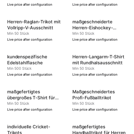
Live price after configuration
Live price after configuration
Herren-Raglan-Trikot mit
maßgeschneiderte
Vollripp-V-Ausschnitt
Herren-Eishockey-
Trikots
Min 50 Stück
Min 50 Stück
Live price after configuration
Live price after configuration
kundenspezifische
Herren-Langarm-T-Shirt
Edelstahlflasche
mit Rundhalsausschnitt
Min 500 Stück
Min 50 Stück
Live price after configuration
Live price after configuration
maßgefertigtes
Maßgeschneidertes
übergroßes T-Shirt für
Profi-Fußballtrikot
Herren
Min 50 Stück
Min 50 Stück
Live price after configuration
Live price after configuration
individuelle Cricket-
maßgefertigtes
Trikots
Handballtrikot für Herren