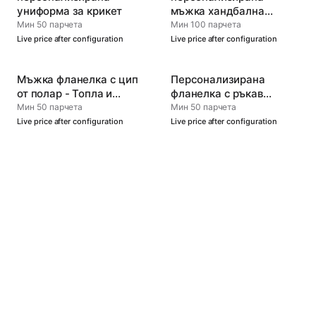
униформа за крикет
мъжка хандбална
фланелка
Мин 50 парчета
Мин 100 парчета
Live price after configuration
Live price after configuration
Мъжка фланелка с цип
Персонализирана
от полар - Топла и
фланелка с ръкав
универсална
ръглан за мъже -
Мин 50 парчета
Мин 50 парчета
Официална униформа
Live price after configuration
Live price after configuration
на отбора