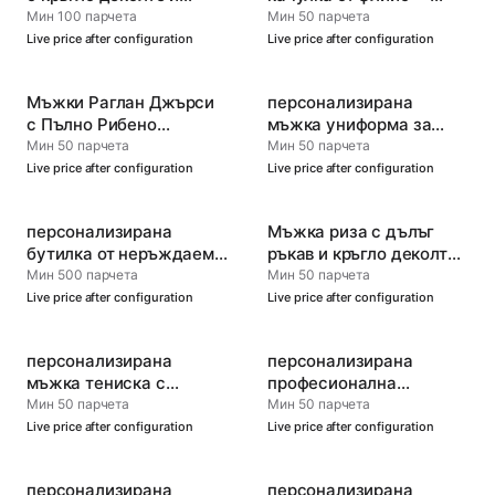
маншет -
Удобство и стил
Мин 100 парчета
Мин 50 парчета
Персонализирана
Live price after configuration
Live price after configuration
спортна екипировка
Мъжки Раглан Джърси
персонализирана
с Пълно Рибено
мъжка униформа за
Деколте — Официално
хокей на лед
Мин 50 парчета
Мин 50 парчета
Спортно Облекло
Live price after configuration
Live price after configuration
персонализирана
Мъжка риза с дълъг
бутилка от неръждаема
ръкав и кръгло деколте
стомана
— Устойчива и мека
Мин 500 парчета
Мин 50 парчета
Live price after configuration
Live price after configuration
персонализирана
персонализирана
мъжка тениска с
професионална
големи размери
футболна фланелка
Мин 50 парчета
Мин 50 парчета
Live price after configuration
Live price after configuration
персонализирана
персонализирана