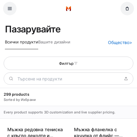
Пропуснете до основното съдържание
Начало
Пазарувайте
Всички продукти
Вашите дизайни
Общество
>
Филтър
299 products
Sorted by Избрани
Every product supports 3D customization and live supplier pricing.
Мъжка редовна тениска
Мъжка фланелка с
с кръгло деколте и
качулка от флийс —